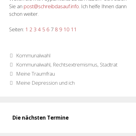
Sie an
post@schreibdasauf.info
. Ich helfe Ihnen dann
schon weiter.
Seiten:
1
2
3
4
5
6
7
8
9
10
11
Kategorien
Kommunalwahl
Schlagwörter
Kommunalwahl
,
Rechtsextremismus
,
Stadtrat
Meine Traumfrau
Meine Depression und ich
Die nächsten Termine