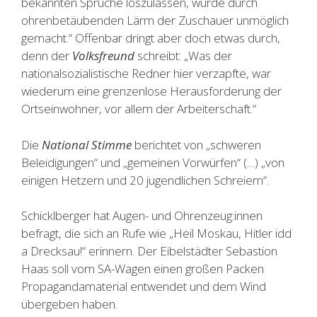
bekannten Sprüche loszulassen, wurde durch
ohrenbetäubenden Lärm der Zuschauer unmöglich
gemacht.“ Offenbar dringt aber doch etwas durch,
denn der
Volksfreund
schreibt: „Was der
nationalsozialistische Redner hier verzapfte, war
wiederum eine grenzenlose Herausforderung der
Ortseinwohner, vor allem der Arbeiterschaft.“
Die
National Stimme
berichtet von „schweren
Beleidigungen“ und „gemeinen Vorwürfen“ (…) „von
einigen Hetzern und 20 jugendlichen Schreiern“.
Schicklberger hat Augen- und Ohrenzeug:innen
befragt, die sich an Rufe wie „Heil Moskau, Hitler idd
a Drecksau!“ erinnern. Der Eibelstädter Sebastion
Haas soll vom SA-Wagen einen großen Packen
Propagandamaterial entwendet und dem Wind
übergeben haben.