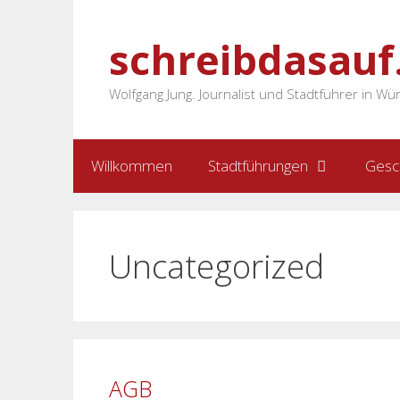
Zum
Inhalt
schreibdasauf
springen
Wolfgang Jung. Journalist und Stadtführer in Wü
Willkommen
Stadtführungen
Gesc
Uncategorized
AGB