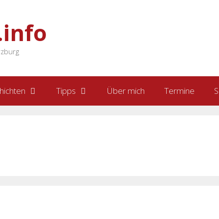
.info
rzburg
hichten
Tipps
Über mich
Termine
S